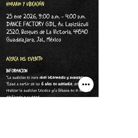
Horario y ubicación
25 ene 2026, 9:00 a.m. – 4:00 p.m.
DANCE FACTORY GDL, Av. Lapizlázuli
2520, Bosques de La Victoria, 44540
Guadalajara, Jal., México
Acerca del evento
INFORMACION
*La audicion es para 
nivel intermedio y avanzado.
*Edad a partir de los
 6 años en adelante
, deberan 
realizar la audicion tecnica y/o Urbana en el horario 
destinado a su edad.
AUDICION JUNIOR
POM JUNIOR
6 a 12 años